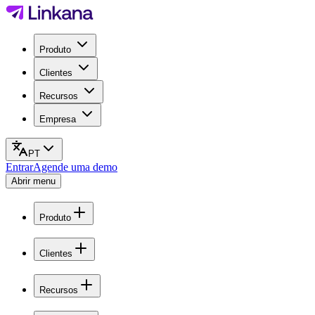
Produto
Clientes
Recursos
Empresa
PT
Entrar
Agende uma demo
Abrir menu
Produto
Clientes
Recursos