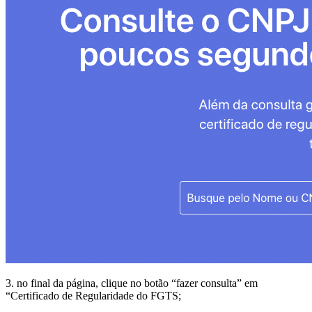
3. no final da página, clique no botão “fazer consulta” em
“Certificado de Regularidade do FGTS;