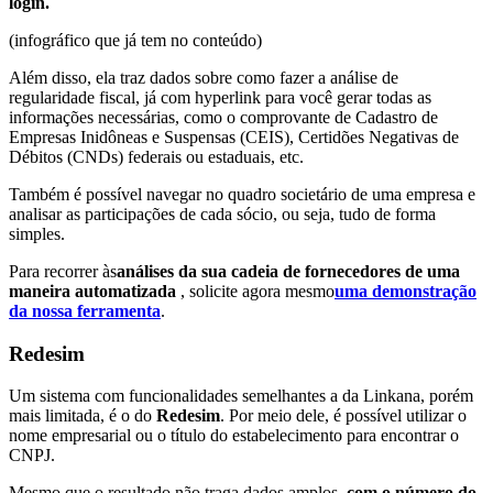
login.
(infográfico que já tem no conteúdo)
Além disso, ela traz dados sobre como fazer a análise de
regularidade fiscal, já com hyperlink para você gerar todas as
informações necessárias, como o comprovante de Cadastro de
Empresas Inidôneas e Suspensas (CEIS), Certidões Negativas de
Débitos (CNDs) federais ou estaduais, etc.
Também é possível navegar no quadro societário de uma empresa e
analisar as participações de cada sócio, ou seja, tudo de forma
simples.
Para recorrer às
análises da sua cadeia de fornecedores de uma
maneira automatizada
, solicite agora mesmo
uma demonstração
da nossa ferramenta
.
Redesim
Um sistema com funcionalidades semelhantes a da Linkana, porém
mais limitada, é o do
Redesim
. Por meio dele, é possível utilizar o
nome empresarial ou o título do estabelecimento para encontrar o
CNPJ.
Mesmo que o resultado não traga dados amplos,
com o número do