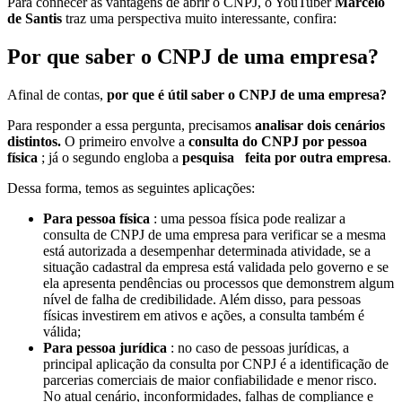
Para conhecer as vantagens de abrir o CNPJ, o YouTuber
Marcelo
de Santis
traz uma perspectiva muito interessante, confira:
Por que saber o CNPJ de uma empresa?
Afinal de contas,
por que é útil saber o CNPJ de uma empresa?
Para responder a essa pergunta, precisamos
analisar dois cenários
distintos.
O primeiro envolve a
consulta do CNPJ por pessoa
física
; já o segundo engloba a
pesquisa feita por outra empresa
.
Dessa forma, temos as seguintes aplicações:
Para pessoa física
: uma pessoa física pode realizar a
consulta de CNPJ de uma empresa para verificar se a mesma
está autorizada a desempenhar determinada atividade, se a
situação cadastral da empresa está validada pelo governo e se
ela apresenta pendências ou processos que demonstrem algum
nível de falha de credibilidade. Além disso, para pessoas
físicas investirem em ativos e ações, a consulta também é
válida;
Para pessoa jurídica
: no caso de pessoas jurídicas, a
principal aplicação da consulta por CNPJ é a identificação de
parcerias comerciais de maior confiabilidade e menor risco.
No atual cenário, inconformidades, falhas de compliance e