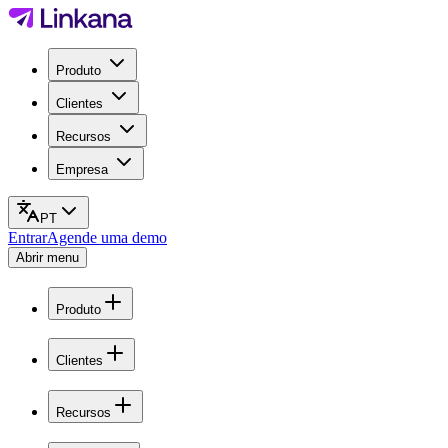
Produto
Clientes
Recursos
Empresa
PT
Entrar
Agende uma demo
Abrir menu
Produto
Clientes
Recursos