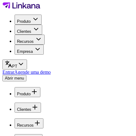
Produto
Clientes
Recursos
Empresa
PT
Entrar
Agende uma demo
Abrir menu
Produto
Clientes
Recursos