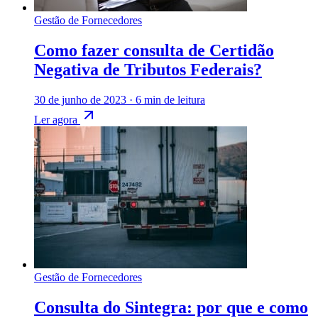
Gestão de Fornecedores
Como fazer consulta de Certidão
Negativa de Tributos Federais?
30 de junho de 2023
·
6 min de leitura
Ler agora
Gestão de Fornecedores
Consulta do Sintegra: por que e como