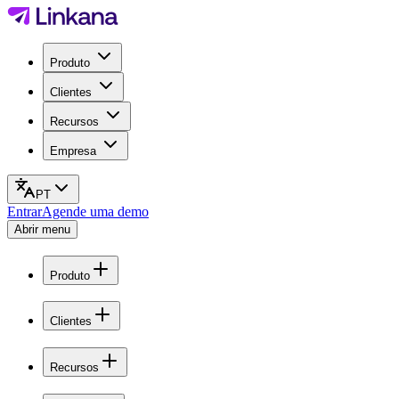
Produto
Clientes
Recursos
Empresa
PT
Entrar
Agende uma demo
Abrir menu
Produto
Clientes
Recursos