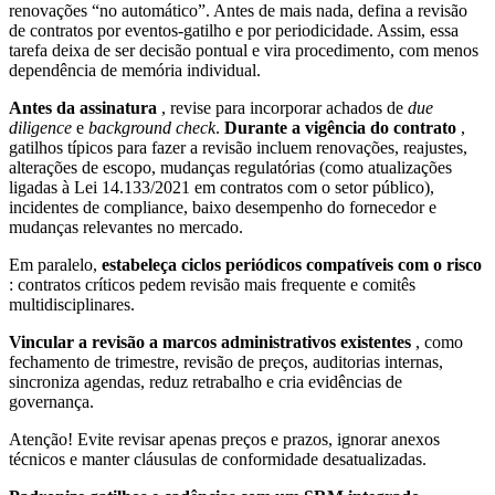
renovações “no automático”. Antes de mais nada, defina a revisão
de contratos por eventos-gatilho e por periodicidade. Assim, essa
tarefa deixa de ser decisão pontual e vira procedimento, com menos
dependência de memória individual.
Antes da assinatura
, revise para incorporar achados de
due
diligence
e
background check
.
Durante a vigência do contrato
,
gatilhos típicos para fazer a revisão incluem renovações, reajustes,
alterações de escopo, mudanças regulatórias (como atualizações
ligadas à Lei 14.133/2021 em contratos com o setor público),
incidentes de compliance, baixo desempenho do fornecedor e
mudanças relevantes no mercado.
Em paralelo,
estabeleça ciclos periódicos compatíveis com o risco
: contratos críticos pedem revisão mais frequente e comitês
multidisciplinares.
Vincular a revisão a marcos administrativos existentes
, como
fechamento de trimestre, revisão de preços, auditorias internas,
sincroniza agendas, reduz retrabalho e cria evidências de
governança.
Atenção! Evite revisar apenas preços e prazos, ignorar anexos
técnicos e manter cláusulas de conformidade desatualizadas.