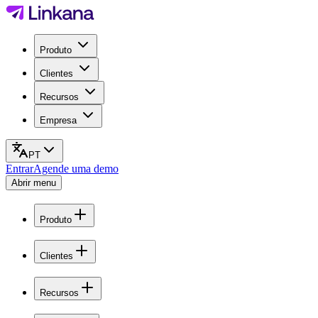
Produto
Clientes
Recursos
Empresa
PT
Entrar
Agende uma demo
Abrir menu
Produto
Clientes
Recursos