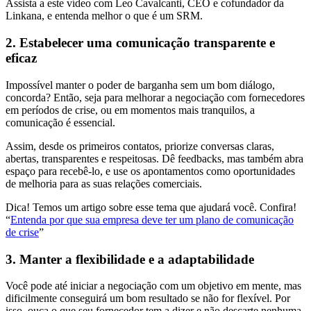
Assista a este vídeo com Leo Cavalcanti, CEO e cofundador da
Linkana, e entenda melhor o que é um SRM.
2. Estabelecer uma comunicação transparente e
eficaz
Impossível manter ​​o poder de barganha sem um bom diálogo,
concorda? Então, seja para melhorar a negociação com fornecedores
em períodos de crise, ou em momentos mais tranquilos, a
comunicação é essencial.
Assim, desde os primeiros contatos, priorize conversas claras,
abertas, transparentes e respeitosas. Dê feedbacks, mas também abra
espaço para recebê-lo, e use os apontamentos como oportunidades
de melhoria para as suas relações comerciais.
Dica! Temos um artigo sobre esse tema que ajudará você. Confira!
“
Entenda por que sua empresa deve ter um plano de comunicação
de crise
”
3. Manter a flexibilidade e a adaptabilidade
Você pode até iniciar a negociação com um objetivo em mente, mas
dificilmente conseguirá um bom resultado se não for flexível. Por
isso, ouça o que seu fornecedor tem a dizer e não descarte nenhuma