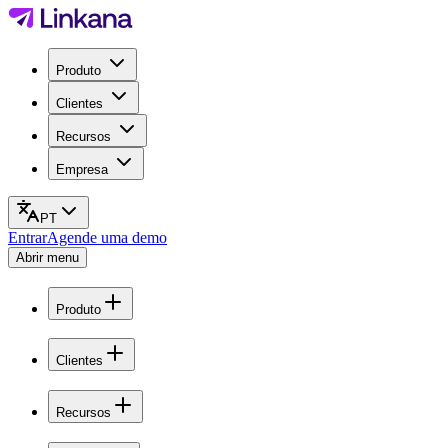
Produto
Clientes
Recursos
Empresa
PT
Entrar
Agende uma demo
Abrir menu
Produto
Clientes
Recursos