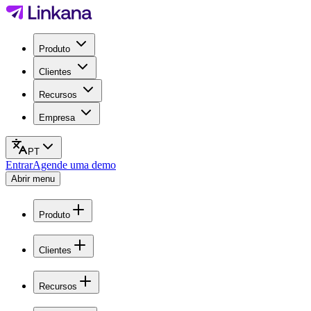
Produto
Clientes
Recursos
Empresa
PT
Entrar
Agende uma demo
Abrir menu
Produto
Clientes
Recursos