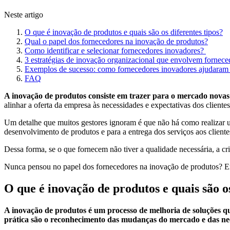
Neste artigo
O que é inovação de produtos e quais são os diferentes tipos?
Qual o papel dos fornecedores na inovação de produtos?
Como identificar e selecionar fornecedores inovadores?
3 estratégias de inovação organizacional que envolvem fornece
Exemplos de sucesso: como fornecedores inovadores ajudaram 
FAQ
A inovação de produtos consiste em trazer para o mercado novas s
alinhar a oferta da empresa às necessidades e expectativas dos cliente
Um detalhe que muitos gestores ignoram é que não há como realizar um
desenvolvimento de produtos e para a entrega dos serviços aos clientes
Dessa forma, se o que fornecem não tiver a qualidade necessária, a c
Nunca pensou no papel dos fornecedores na inovação de produtos? Entã
O que é inovação de produtos e quais são os
A inovação de produtos é um processo de melhoria de soluções que
prática são o reconhecimento das mudanças do mercado e das nece