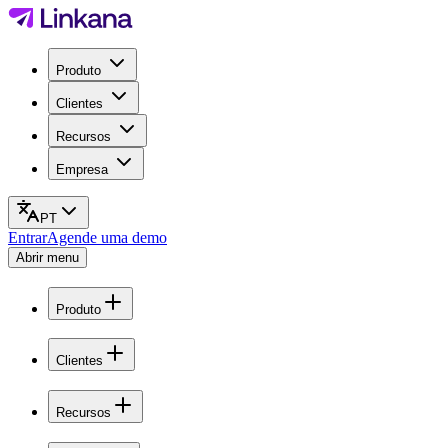
Produto
Clientes
Recursos
Empresa
PT
Entrar
Agende uma demo
Abrir menu
Produto
Clientes
Recursos