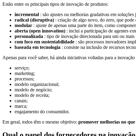
Estão entre os principais tipos de inovação de produtos:
incremental
: são ajustes ou melhorias gradativas em soluções 
radical (disruptiva)
: criação de algo novo, do zero, que pode 
modular
: ajuste de apenas uma parte do item, como componen
aberta (open innovation)
: inclui a participação de agentes e
personalizada
: tipo de inovação direcionada para um ou mais c
com foco em sustentabilidade
: são processos inovadores imp
baseada em tecnologia
: consiste na inclusão de recursos tecn
Apenas para você saber, há ainda iniciativas voltadas para a inovação
serviço;
marketing;
processos;
modelo organizacional;
modelo de negócio;
modelo de receita;
canais;
marca;
engajamento do consumidor.
Em geral, todos têm o mesmo objetivo:
promover melhorias no que j
Qual o papel dos fornecedores na inovação