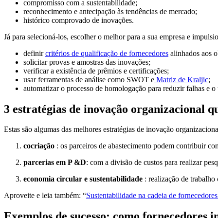
compromisso com a sustentabilidade;
reconhecimento e antecipação às tendências de mercado;
histórico comprovado de inovações.
Já para selecioná-los, escolher o melhor para a sua empresa e impuls
definir
critérios de qualificação de fornecedores
alinhados aos o
solicitar provas e amostras das inovações;
verificar a existência de prêmios e certificações;
usar ferramentas de análise como SWOT e
Matriz de Kraljic
;
automatizar o processo de homologação para reduzir falhas e o
3 estratégias de inovação organizacional 
Estas são algumas das melhores estratégias de inovação organizacion
cocriação
: os parceiros de abastecimento podem contribuir com
parcerias em P &D
: com a divisão de custos para realizar pes
economia circular e sustentabilidade
: realização de trabalho
Aproveite e leia também: “
Sustentabilidade na cadeia de fornecedores
Exemplos de sucesso: como fornecedores i