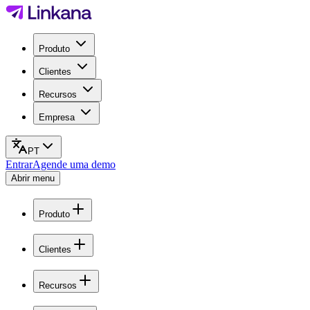
Produto
Clientes
Recursos
Empresa
PT
Entrar
Agende uma demo
Abrir menu
Produto
Clientes
Recursos