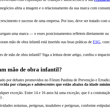
egócios afeta a imagem e o relacionamento da sua marca com consumido
crescimento e sucesso de uma empresa. Por isso, deve ser tratado com se
xergam uma marca — e esses posicionamentos refletem diretamente na 
ram mão de obra infantil está inserido nas boas práticas de
ESG
, conc
 de mão de obra infantil? Siga a leitura deste artigo, confira o impact
am mão de obra infantil?
izado por debates promovidos no Fórum Paulista de Prevenção e Erradica
ercida por crianças e adolescentes que estão abaixo da idade mínima
qualquer exceção. Entre 14 e 16 anos há uma exceção, que é a contrataç
0
) .
tividades noturnas, perigosas, insalubres e perigosas, conforme estipul