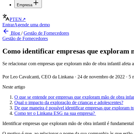
Empresa
PT
EN
↗
Entrar
Agende uma demo
Blog
/
Gestão de Fornecedores
Gestão de Fornecedores
Como identificar empresas que exploram m
Se relacionar com empresas que exploram mão de obra infantil afeta 
Por Leo Cavalcanti, CEO da Linkana
·
24 de novembro de 2022
·
5 
Neste artigo
O que se entende por empresas que exploram mão de obra infan
Qual o impacto da exploração de crianças e adolescentes?
De que maneira é possível identificar empresas que exploram tra
Como ter o Linkana ESG na sua empresa?
Identificar empresas que exploram mão de obra infantil é fundamental 
O motivo é que, ao relacionar o nome da sua companhia às que estão 