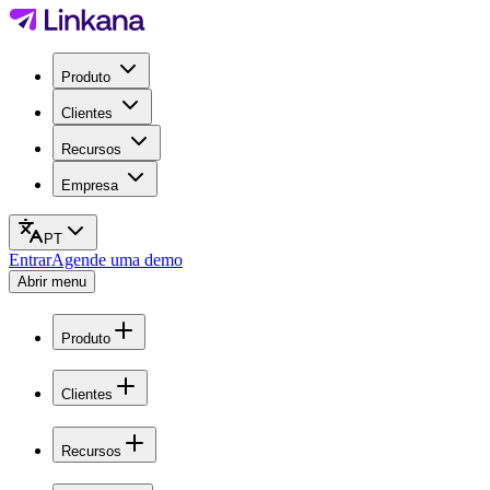
Produto
Clientes
Recursos
Empresa
PT
Entrar
Agende uma demo
Abrir menu
Produto
Clientes
Recursos