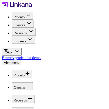
Produto
Clientes
Recursos
Empresa
PT
Entrar
Agende uma demo
Abrir menu
Produto
Clientes
Recursos