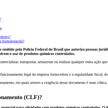
?
ca
edores?
na homologação?
itido pela Polícia Federal do Brasil que autoriza pessoas jurídic
volvem o uso de produtos químicos controlados.
mercializar, transportar, armazenar ou realizar qualquer outra ação que i
cionamento legal da empresa fornecedora e a regularidade fiscal, dois
namento, em quais setores a exigência desse documento é mais crítica, 
ionamento (CLF)?
essencial para atividades com produtos químicos controlados. O 