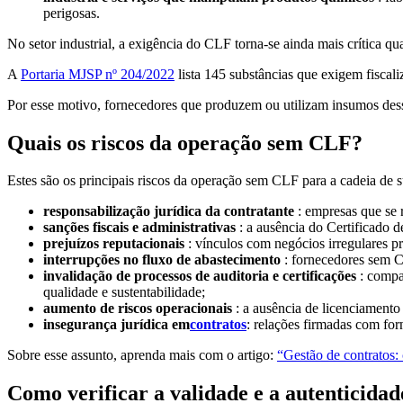
perigosas.
No setor industrial, a exigência do CLF torna-se ainda mais crítica 
A
Portaria MJSP nº 204/2022
lista 145 substâncias que exigem fiscaliz
Por esse motivo, fornecedores que produzem ou utilizam insumos des
Quais os riscos da operação sem CLF?
Estes são os principais riscos da operação sem CLF para a cadeia de 
responsabilização jurídica da contratante
: empresas que se 
sanções fiscais e administrativas
: a ausência do Certificado d
prejuízos reputacionais
: vínculos com negócios irregulares p
interrupções no fluxo de abastecimento
: fornecedores sem CL
invalidação de processos de auditoria e certificações
: compa
qualidade e sustentabilidade;
aumento de riscos operacionais
: a ausência de licenciament
insegurança jurídica em
contratos
: relações firmadas com for
Sobre esse assunto, aprenda mais com o artigo:
“Gestão de contratos:
Como verificar a validade e a autenticida