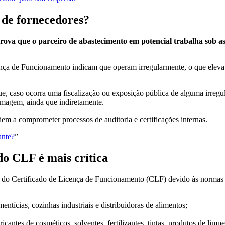
 de fornecedores?
va que o parceiro de abastecimento em potencial trabalha sob as 
 de Funcionamento indicam que operam irregularmente, o que eleva os r
, caso ocorra uma fiscalização ou exposição pública de alguma irregul
imagem, ainda que indiretamente.
m a comprometer processos de auditoria e certificações internas.
ante?
”
do CLF é mais crítica
 do Certificado de Licença de Funcionamento (CLF) devido às normas s
mentícias, cozinhas industriais e distribuidoras de alimentos;
ricantes de cosméticos, solventes, fertilizantes, tintas, produtos de li