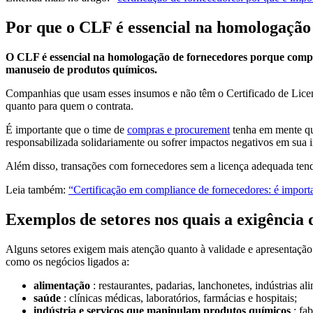
Por que o CLF é essencial na homologação
O CLF é essencial na homologação de fornecedores porque compro
manuseio de produtos químicos.
Companhias que usam esses insumos e não têm o Certificado de Licença
quanto para quem o contrata.
É importante que o time de
compras e procurement
tenha em mente que
responsabilizada solidariamente ou sofrer impactos negativos em sua 
Além disso, transações com fornecedores sem a licença adequada tende
Leia também:
“Certificação em compliance de fornecedores: é import
Exemplos de setores nos quais a exigência 
Alguns setores exigem mais atenção quanto à validade e apresentação
como os negócios ligados a:
alimentação
: restaurantes, padarias, lanchonetes, indústrias ali
saúde
: clínicas médicas, laboratórios, farmácias e hospitais;
indústria e serviços que manipulam produtos químicos
: fab