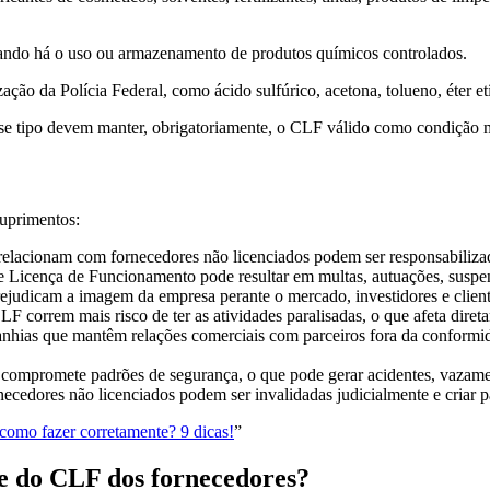
quando há o uso ou armazenamento de produtos químicos controlados.
ação da Polícia Federal, como ácido sulfúrico, acetona, tolueno, éter et
se tipo devem manter, obrigatoriamente, o CLF válido como condição 
suprimentos:
relacionam com fornecedores não licenciados podem ser responsabilizada
e Licença de Funcionamento pode resultar em multas, autuações, suspens
rejudicam a imagem da empresa perante o mercado, investidores e client
F correm mais risco de ter as atividades paralisadas, o que afeta dire
nhias que mantêm relações comerciais com parceiros fora da conformida
o compromete padrões de segurança, o que pode gerar acidentes, vazame
necedores não licenciados podem ser invalidadas judicialmente e criar p
 como fazer corretamente? 9 dicas!
”
de do CLF dos fornecedores?