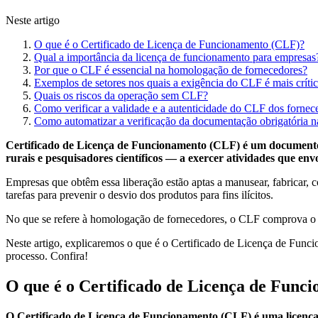
Neste artigo
O que é o Certificado de Licença de Funcionamento (CLF)?
Qual a importância da licença de funcionamento para empresas
Por que o CLF é essencial na homologação de fornecedores?
Exemplos de setores nos quais a exigência do CLF é mais críti
Quais os riscos da operação sem CLF?
Como verificar a validade e a autenticidade do CLF dos fornec
Como automatizar a verificação da documentação obrigatória 
Certificado de Licença de Funcionamento (CLF) é um documento em
rurais e pesquisadores científicos — a exercer atividades que en
Empresas que obtêm essa liberação estão aptas a manusear, fabricar, co
tarefas para prevenir o desvio dos produtos para fins ilícitos.
No que se refere à homologação de fornecedores, o CLF comprova o fun
Neste artigo, explicaremos o que é o Certificado de Licença de Funcio
processo. Confira!
O que é o Certificado de Licença de Func
O Certificado de Licença de Funcionamento (CLF) é uma licença 