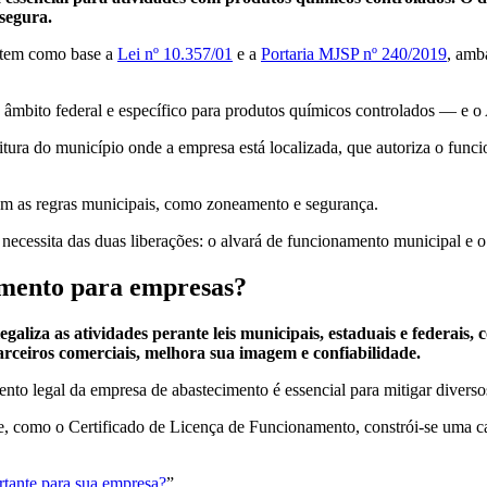
 segura.
e tem como base a
Lei nº 10.357/01
e a
Portaria MJSP nº 240/2019
, amb
 âmbito federal e específico para produtos químicos controlados — e
tura do município onde a empresa está localizada, que autoriza o funci
om as regras municipais, como zoneamento e segurança.
necessita das duas liberações: o alvará de funcionamento municipal e o
amento para empresas?
liza as atividades perante leis municipais, estaduais e federais, c
parceiros comerciais, melhora sua imagem e confiabilidade.
to legal da empresa de abastecimento é essencial para mitigar diversos 
e, como o Certificado de Licença de Funcionamento, constrói-se uma c
ortante para sua empresa?
”