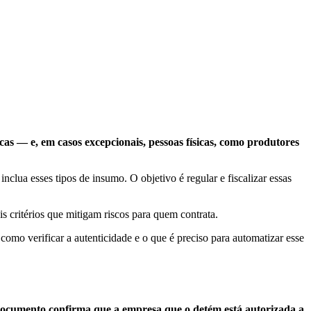
as — e, em casos excepcionais, pessoas físicas, como produtores
nclua esses tipos de insumo. O objetivo é regular e fiscalizar essas
 critérios que mitigam riscos para quem contrata.
como verificar a autenticidade e o que é preciso para automatizar esse
documento confirma que a empresa que o detém está autorizada a