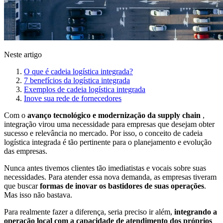
Neste artigo
O que é cadeia logística integrada?
7 benefícios da logística integrada
Exemplos de cadeia logística integrada
Inove sua rede de fornecedores
Com o
avanço tecnológico e modernização da supply chain
,
integração virou uma necessidade para empresas que desejam obter
sucesso e relevância no mercado. Por isso, o conceito de cadeia
logística integrada é tão pertinente para o planejamento e evolução
das empresas.
Nunca antes tivemos clientes tão imediatistas e vocais sobre suas
necessidades. Para atender essa nova demanda, as empresas tiveram
que buscar
formas de inovar os bastidores de suas operações
.
Mas isso não bastava.
Para realmente fazer a diferença, seria preciso ir além,
integrando a
operação local com a capacidade de atendimento dos próprios