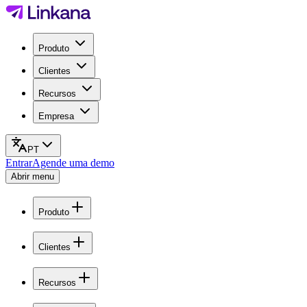
Produto
Clientes
Recursos
Empresa
PT
Entrar
Agende uma demo
Abrir menu
Produto
Clientes
Recursos