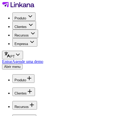
Produto
Clientes
Recursos
Empresa
PT
Entrar
Agende uma demo
Abrir menu
Produto
Clientes
Recursos