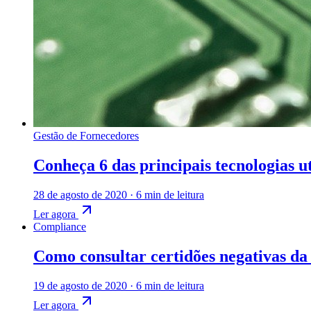
Gestão de Fornecedores
Conheça 6 das principais tecnologias u
28 de agosto de 2020
·
6 min de leitura
Ler agora
Compliance
Como consultar certidões negativas da
19 de agosto de 2020
·
6 min de leitura
Ler agora