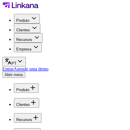
Produto
Clientes
Recursos
Empresa
PT
Entrar
Agende uma demo
Abrir menu
Produto
Clientes
Recursos