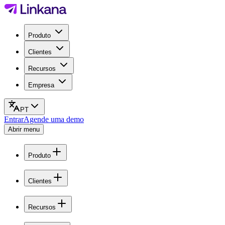
Produto
Clientes
Recursos
Empresa
PT
Entrar
Agende uma demo
Abrir menu
Produto
Clientes
Recursos