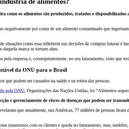
indústria de alimentos?
ra como os alimentos são produzidos, tratados e disponibilizados a
adas negativamente por conta de um alimento contaminado que ingerira
e situações como essa refletirem nas decisões de compras futuras é ba
r daquela marca se tornam altas.
dos pela empresa e, consequentemente, no seu faturamento, visto que t
ntável da ONU para o Brasil
zos que podem ser causados na saúde e na rotina das pessoas.
ado pela ONU
, Organizações das Nações Unidas, foi “Alimentos segur
cção e gerenciamento de riscos de doenças que podem ser transmit
elaram que anualmente, nas Américas, 77 milhões de pessoas ficam d
vitar transtornos com os clientes e queda no faturamento, mas, também