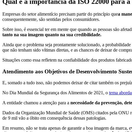
Qual é a importância da ISO 22000 para a 
Empresas do setor alimentício precisam partir do princípio que
a manei
consequentemente, são sentidas pelos consumidores.
Sobre isso, é essencial ter em mente que quando as pessoas são afet
tanto na sua imagem quanto na sua credibilidade.
Ainda que o problema seja prontamente solucionado, a probabilidade d
que não tenham sido vítimas diretas, e as chances de deixar de compra
Situações como essa refletem na confiabilidade dos produtos fabrica
Atendimento aos Objetivos de Desenvolvimento Suste
E, somado a tudo isso, não podemos deixar de citar também os prejuí
No Dia Mundial da Segurança dos Alimentos de 2021, o
tema abord
A entidade chamou a atenção para a
necessidade da prevenção, dete
Dados da Organização Mundial de Saúde (OMS) citados pela ONU rev
de 9 mil vão a óbito em consequência dessas patologias.
Em resumo, não se trata apenas de garantir a boa imagem da marca, e