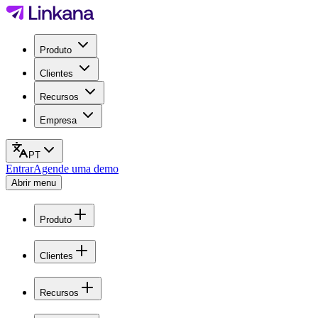
Produto
Clientes
Recursos
Empresa
PT
Entrar
Agende uma demo
Abrir menu
Produto
Clientes
Recursos