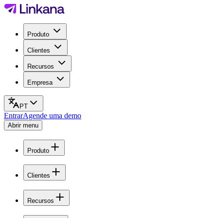
Produto
Clientes
Recursos
Empresa
PT
Entrar
Agende uma demo
Abrir menu
Produto
Clientes
Recursos