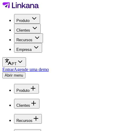
Produto
Clientes
Recursos
Empresa
PT
Entrar
Agende uma demo
Abrir menu
Produto
Clientes
Recursos