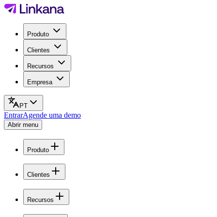
Produto
Clientes
Recursos
Empresa
PT
Entrar
Agende uma demo
Abrir menu
Produto
Clientes
Recursos