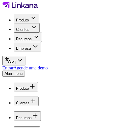
Produto
Clientes
Recursos
Empresa
PT
Entrar
Agende uma demo
Abrir menu
Produto
Clientes
Recursos