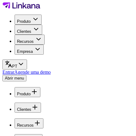
Produto
Clientes
Recursos
Empresa
PT
Entrar
Agende uma demo
Abrir menu
Produto
Clientes
Recursos