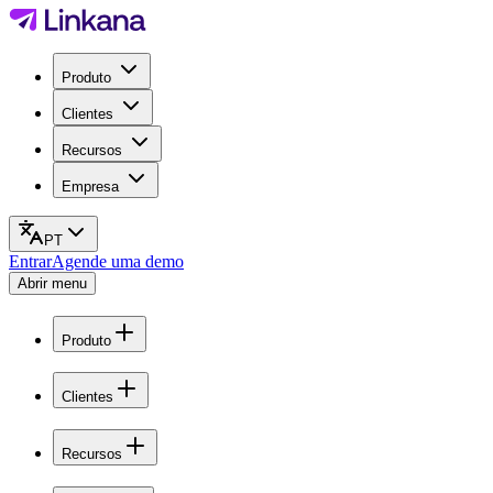
Produto
Clientes
Recursos
Empresa
PT
Entrar
Agende uma demo
Abrir menu
Produto
Clientes
Recursos