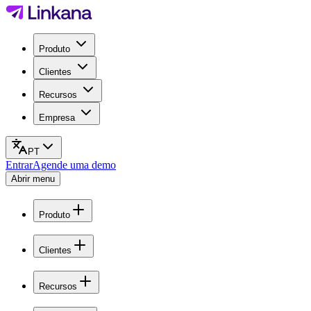
Produto
Clientes
Recursos
Empresa
PT
Entrar
Agende uma demo
Abrir menu
Produto
Clientes
Recursos