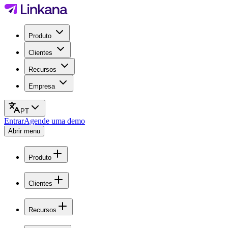
Produto
Clientes
Recursos
Empresa
PT
Entrar
Agende uma demo
Abrir menu
Produto
Clientes
Recursos