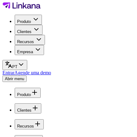
Produto
Clientes
Recursos
Empresa
PT
Entrar
Agende uma demo
Abrir menu
Produto
Clientes
Recursos