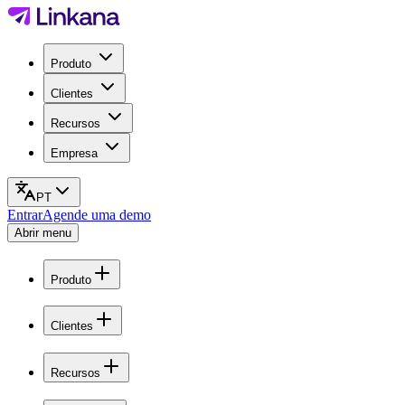
Produto
Clientes
Recursos
Empresa
PT
Entrar
Agende uma demo
Abrir menu
Produto
Clientes
Recursos