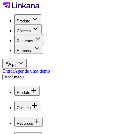
Produto
Clientes
Recursos
Empresa
PT
Entrar
Agende uma demo
Abrir menu
Produto
Clientes
Recursos