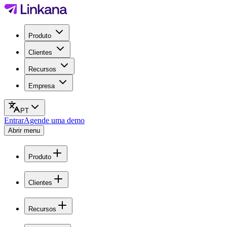
Produto
Clientes
Recursos
Empresa
PT
Entrar
Agende uma demo
Abrir menu
Produto
Clientes
Recursos