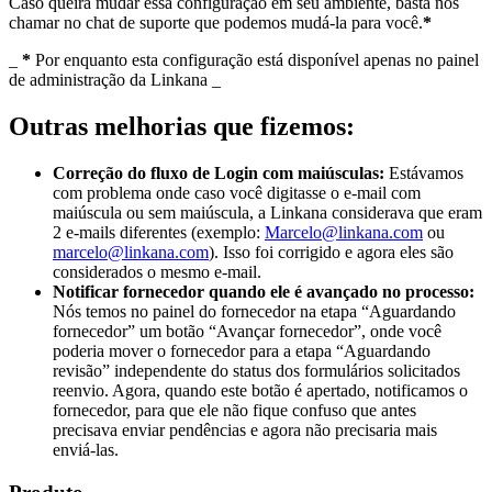
Caso queira mudar essa configuração em seu ambiente, basta nos
chamar no chat de suporte que podemos mudá-la para você.
*
_
*
Por enquanto esta configuração está disponível apenas no painel
de administração da Linkana _
Outras melhorias que fizemos:
Correção do fluxo de Login com maiúsculas:
Estávamos
com problema onde caso você digitasse o e-mail com
maiúscula ou sem maiúscula, a Linkana considerava que eram
2 e-mails diferentes (exemplo:
Marcelo@linkana.com
ou
marcelo@linkana.com
). Isso foi corrigido e agora eles são
considerados o mesmo e-mail.
Notificar fornecedor quando ele é avançado no processo:
Nós temos no painel do fornecedor na etapa “Aguardando
fornecedor” um botão “Avançar fornecedor”, onde você
poderia mover o fornecedor para a etapa “Aguardando
revisão” independente do status dos formulários solicitados
reenvio. Agora, quando este botão é apertado, notificamos o
fornecedor, para que ele não fique confuso que antes
precisava enviar pendências e agora não precisaria mais
enviá-las.