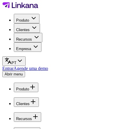
Produto
Clientes
Recursos
Empresa
PT
Entrar
Agende uma demo
Abrir menu
Produto
Clientes
Recursos