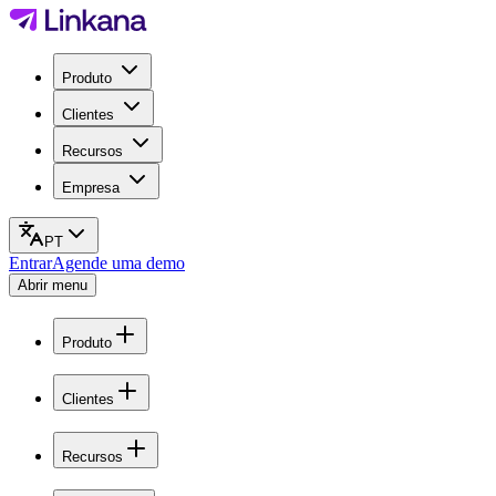
Produto
Clientes
Recursos
Empresa
PT
Entrar
Agende uma demo
Abrir menu
Produto
Clientes
Recursos