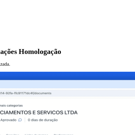
rmações Homologação
izada.