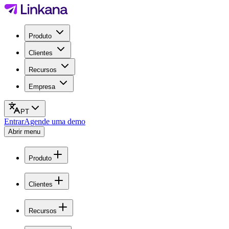
Produto
Clientes
Recursos
Empresa
PT
Entrar
Agende uma demo
Abrir menu
Produto
Clientes
Recursos