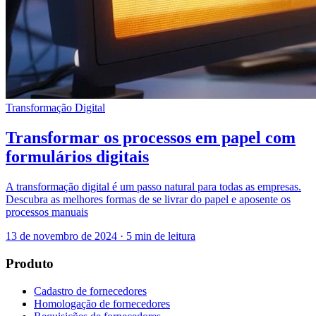
Transformação Digital
Transformar os processos em papel com
formulários digitais
A transformação digital é um passo natural para todas as empresas.
Descubra as melhores formas de se livrar do papel e aposente os
processos manuais
13 de novembro de 2024
·
5 min de leitura
Produto
Cadastro de fornecedores
Homologação de fornecedores