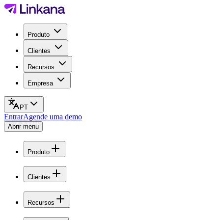
Produto
Clientes
Recursos
Empresa
PT
Entrar
Agende uma demo
Abrir menu
Produto
Clientes
Recursos