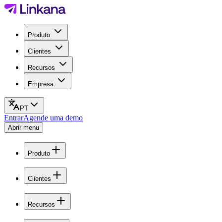
Produto
Clientes
Recursos
Empresa
PT
Entrar
Agende uma demo
Abrir menu
Produto
Clientes
Recursos