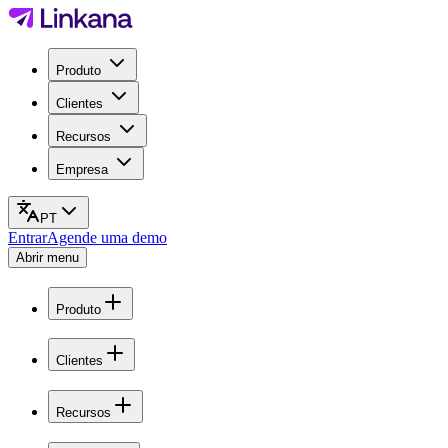
Produto
Clientes
Recursos
Empresa
PT
Entrar
Agende uma demo
Abrir menu
Produto
Clientes
Recursos