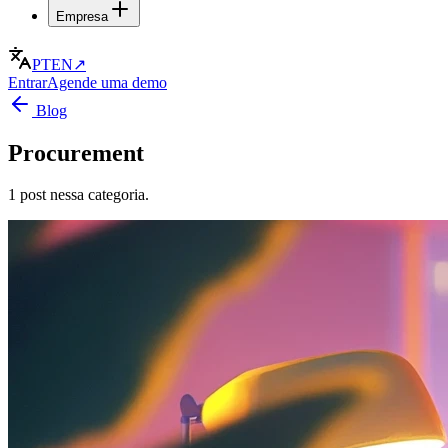
Empresa
PT
EN
↗
Entrar
Agende uma demo
Blog
Procurement
1 post nessa categoria.