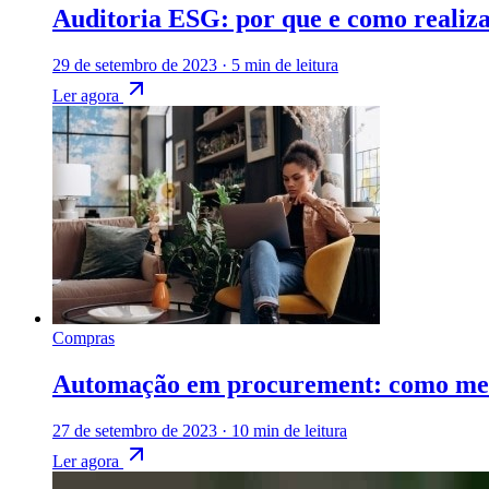
Auditoria ESG: por que e como realiza
29 de setembro de 2023
·
5 min de leitura
Ler agora
Compras
Automação em procurement: como melh
27 de setembro de 2023
·
10 min de leitura
Ler agora