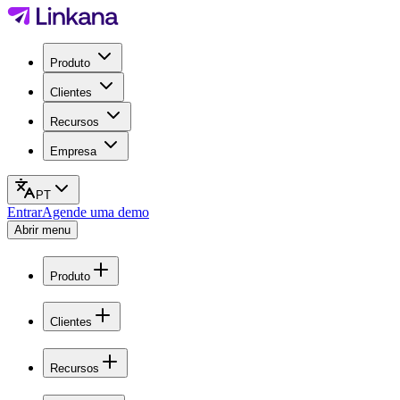
Produto
Clientes
Recursos
Empresa
PT
Entrar
Agende uma demo
Abrir menu
Produto
Clientes
Recursos