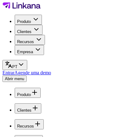
Produto
Clientes
Recursos
Empresa
PT
Entrar
Agende uma demo
Abrir menu
Produto
Clientes
Recursos