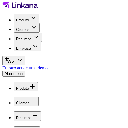
Produto
Clientes
Recursos
Empresa
PT
Entrar
Agende uma demo
Abrir menu
Produto
Clientes
Recursos