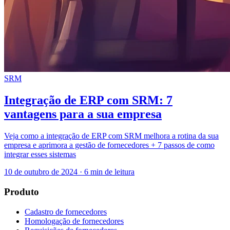
SRM
Integração de ERP com SRM: 7
vantagens para a sua empresa
Veja como a integração de ERP com SRM melhora a rotina da sua
empresa e aprimora a gestão de fornecedores + 7 passos de como
integrar esses sistemas
10 de outubro de 2024
·
6 min de leitura
Produto
Cadastro de fornecedores
Homologação de fornecedores