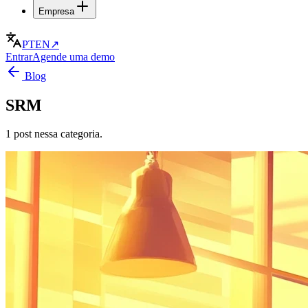
Empresa
PT
EN
↗
Entrar
Agende uma demo
Blog
SRM
1 post nessa categoria.