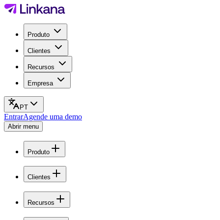
Produto
Clientes
Recursos
Empresa
PT
Entrar
Agende uma demo
Abrir menu
Produto
Clientes
Recursos