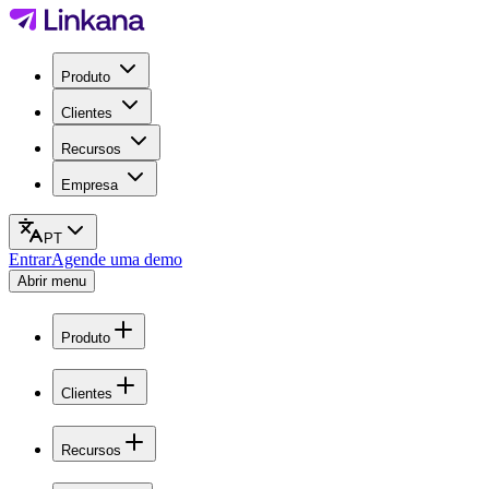
Produto
Clientes
Recursos
Empresa
PT
Entrar
Agende uma demo
Abrir menu
Produto
Clientes
Recursos