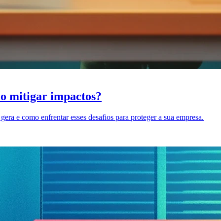
mo mitigar impactos?
gera e como enfrentar esses desafios para proteger a sua empresa.