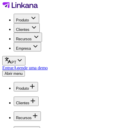
Produto
Clientes
Recursos
Empresa
PT
Entrar
Agende uma demo
Abrir menu
Produto
Clientes
Recursos