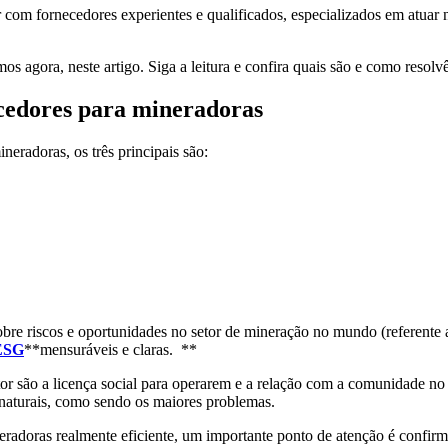
com fornecedores experientes e qualificados, especializados em atuar n
mos agora, neste artigo. Siga a leitura e confira quais são e como resolvê
necedores para mineradoras
neradoras, os três principais são:
sobre riscos e oportunidades no setor de mineração no mundo (referente
ESG
**mensuráveis e claras. **
tor são a licença social para operarem e a relação com a comunidade 
s naturais, como sendo os maiores problemas.
eradoras realmente eficiente, um importante ponto de atenção é confir