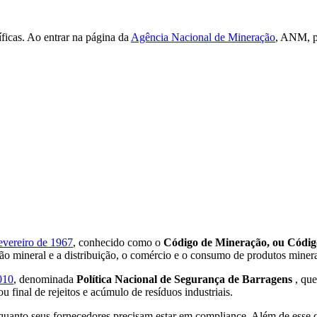
íficas. Ao entrar na página da
Agência Nacional de Mineração
, ANM, p
evereiro de 1967
, conhecido como o
Código de Mineração, ou Códig
ão mineral e a distribuição, o comércio e o consumo de produtos minera
010
, denominada
Política Nacional de Segurança de Barragens
, que
 final de rejeitos e acúmulo de resíduos industriais.
 quanto seus fornecedores precisam estar em compliance. Além de esse 