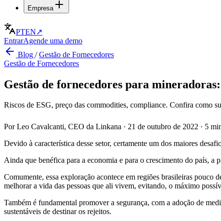
Empresa
PT
EN
↗
Entrar
Agende uma demo
Blog
/
Gestão de Fornecedores
Gestão de Fornecedores
Gestão de fornecedores para mineradoras: 
Riscos de ESG, preço das commodities, compliance. Confira como sup
Por Leo Cavalcanti, CEO da Linkana
·
21 de outubro de 2022
·
5 min
Devido à característica desse setor, certamente um dos maiores desaf
Ainda que benéfica para a economia e para o crescimento do país, a pr
Comumente, essa exploração acontece em regiões brasileiras pouco de
melhorar a vida das pessoas que ali vivem, evitando, o máximo possív
Também é fundamental promover a segurança, com a adoção de medidas 
sustentáveis de destinar os rejeitos.