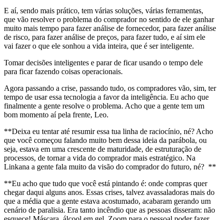
E aí, sendo mais prático, tem várias soluções, várias ferramentas,
que vão resolver o problema do comprador no sentido de ele ganhar
muito mais tempo para fazer análise de fornecedor, para fazer análise
de risco, para fazer análise de preços, para fazer tudo, e aí sim ele
vai fazer o que ele sonhou a vida inteira, que é ser inteligente.
Tomar decisões inteligentes e parar de ficar usando o tempo dele
para ficar fazendo coisas operacionais.
Agora passando a crise, passando tudo, os compradores vão, sim, ter
tempo de usar essa tecnologia a favor da inteligência. Eu acho que
finalmente a gente resolve o problema. Acho que a gente tem um
bom momento aí pela frente, Leo.
**Deixa eu tentar até resumir essa tua linha de raciocínio, né? Acho
que você começou falando muito bem dessa ideia da parábola, ou
seja, estava em uma crescente de maturidade, de estruturação de
processos, de tornar a vida do comprador mais estratégico. Na
Linkana a gente fala muito da visão do comprador do futuro, né? **
**Eu acho que tudo que você está pintando é: onde compras quer
chegar daqui alguns anos. Essas crises, talvez avassaladoras mais do
que a média que a gente estava acostumado, acabaram gerando um
cenário de paralisia. Era tanto incêndio que as pessoas disseram: não
esquece! Máscara, álcool em gel, Zoom para o pessoal poder fazer