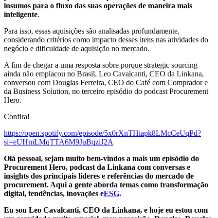
insumos para o fluxo das suas operações de maneira mais
inteligente
.
Para isso, essas aquisições são analisadas profundamente,
considerando critérios como impacto desses itens nas atividades do
negócio e dificuldade de aquisição no mercado.
A fim de chegar a uma resposta sobre porque strategic sourcing
ainda não emplacou no Brasil, Leo Cavalcanti, CEO da Linkana,
conversou com Douglas Ferreira, CEO do Café com Comprador e
da Business Solution, no terceiro episódio do podcast Procurement
Hero.
Confira!
https://open.spotify.com/episode/5x0rXnTHiapk8LMcCeUqPd?
si=eUHmLMqTTA6M9JuBqziJ2A
Olá pessoal, sejam muito bem-vindos a mais um episódio do
Procurement Hero, podcast da Linkana com conversas e
insights dos principais líderes e referências do mercado de
procurement. Aqui a gente aborda temas como transformação
digital, tendências, inovações e
ESG
.
Eu sou Leo Cavalcanti, CEO da Linkana, e hoje eu estou com