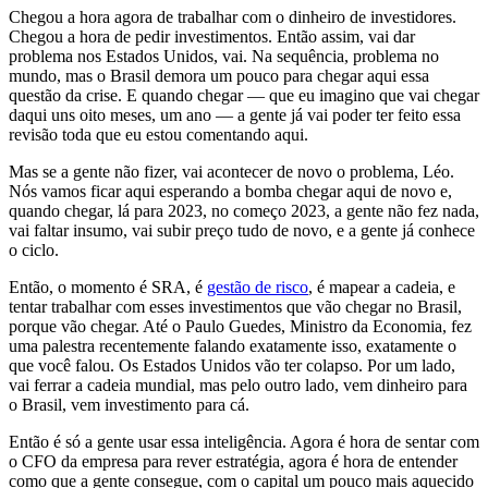
Chegou a hora agora de trabalhar com o dinheiro de investidores.
Chegou a hora de pedir investimentos. Então assim, vai dar
problema nos Estados Unidos, vai. Na sequência, problema no
mundo, mas o Brasil demora um pouco para chegar aqui essa
questão da crise. E quando chegar — que eu imagino que vai chegar
daqui uns oito meses, um ano — a gente já vai poder ter feito essa
revisão toda que eu estou comentando aqui.
Mas se a gente não fizer, vai acontecer de novo o problema, Léo.
Nós vamos ficar aqui esperando a bomba chegar aqui de novo e,
quando chegar, lá para 2023, no começo 2023, a gente não fez nada,
vai faltar insumo, vai subir preço tudo de novo, e a gente já conhece
o ciclo.
Então, o momento é SRA, é
gestão de risco
, é mapear a cadeia, e
tentar trabalhar com esses investimentos que vão chegar no Brasil,
porque vão chegar. Até o Paulo Guedes, Ministro da Economia, fez
uma palestra recentemente falando exatamente isso, exatamente o
que você falou. Os Estados Unidos vão ter colapso. Por um lado,
vai ferrar a cadeia mundial, mas pelo outro lado, vem dinheiro para
o Brasil, vem investimento para cá.
Então é só a gente usar essa inteligência. Agora é hora de sentar com
o CFO da empresa para rever estratégia, agora é hora de entender
como que a gente consegue, com o capital um pouco mais aquecido