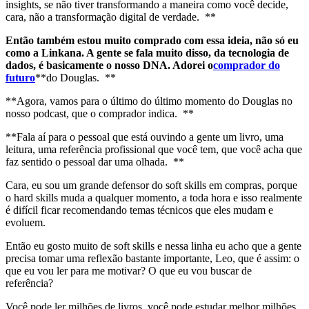
insights, se não tiver transformando a maneira como você decide,
cara, não a transformação digital de verdade. **
Então também estou muito comprado com essa ideia, não só eu
como a Linkana. A gente se fala muito disso, da tecnologia de
dados, é basicamente o nosso DNA. Adorei o
comprador do
futuro
**do Douglas. **
**Agora, vamos para o último do último momento do Douglas no
nosso podcast, que o comprador indica. **
**Fala aí para o pessoal que está ouvindo a gente um livro, uma
leitura, uma referência profissional que você tem, que você acha que
faz sentido o pessoal dar uma olhada. **
Cara, eu sou um grande defensor do soft skills em compras, porque
o hard skills muda a qualquer momento, a toda hora e isso realmente
é difícil ficar recomendando temas técnicos que eles mudam e
evoluem.
Então eu gosto muito de soft skills e nessa linha eu acho que a gente
precisa tomar uma reflexão bastante importante, Leo, que é assim: o
que eu vou ler para me motivar? O que eu vou buscar de
referência?
Você pode ler milhões de livros, você pode estudar melhor milhões