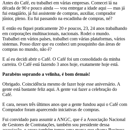
Antes do Café, eu trabalhei em várias empresas. Comecei lá na
década de 90 e pouco ainda — vou entregar a idade aqui — mas já
fui estagiário, já fui assistente de compras, auxiliar, comprador
júnior, pleno. Eu fui passando na escadinha de compras, né?
E então eu fiquei praticamente 20 e poucos, 23, 24 anos trabalhando
em corporações multinacionais, nacionais. Rodei o mundo.
Trabalhei em vários países, trabalhei com várias plataformas, vários
sistemas. Posso dizer que eu conheci um pouquinho das áreas de
compras no mundo, não é?
E aí eu decidi abrir o Café. O Café foi um consolidado da minha
carreira. O Café está fazendo 3 anos hoje, exatamente hoje está.
Parabéns soprando a velinha, é bom demais!
Obrigado. Coincidência mesmo de fazer hoje esse aniversário. A
gente está bastante feliz aqui. A gente vai fazer a celebração do
Café.
E cara, nesses três últimos anos que a gente fundou aqui o Café com
Comprador foram aparecendo iniciativas de compras.
Fui convidado para assumir a ANGC, que é a Associação Nacional
de Gestores de Contratações, também sou presidente dessa
associação, e agora também temos uma marca que chama Business