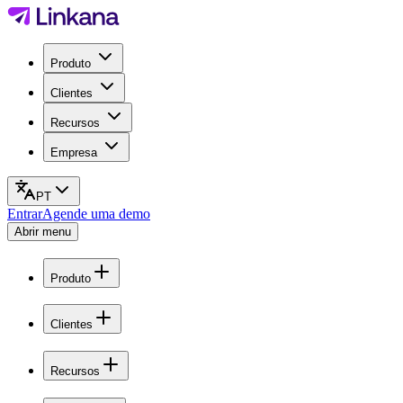
Produto
Clientes
Recursos
Empresa
PT
Entrar
Agende uma demo
Abrir menu
Produto
Clientes
Recursos