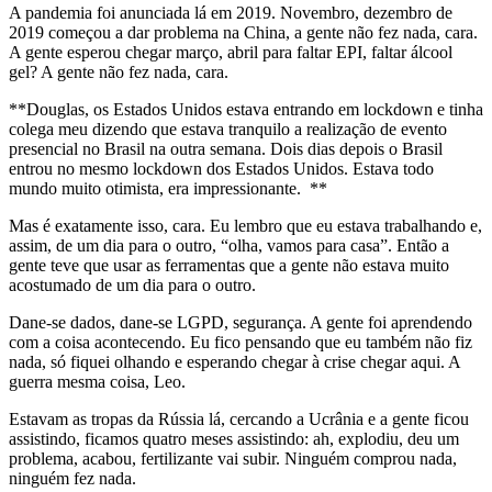
A pandemia foi anunciada lá em 2019. Novembro, dezembro de
2019 começou a dar problema na China, a gente não fez nada, cara.
A gente esperou chegar março, abril para faltar EPI, faltar álcool
gel? A gente não fez nada, cara.
**Douglas, os Estados Unidos estava entrando em lockdown e tinha
colega meu dizendo que estava tranquilo a realização de evento
presencial no Brasil na outra semana. Dois dias depois o Brasil
entrou no mesmo lockdown dos Estados Unidos. Estava todo
mundo muito otimista, era impressionante. **
Mas é exatamente isso, cara. Eu lembro que eu estava trabalhando e,
assim, de um dia para o outro, “olha, vamos para casa”. Então a
gente teve que usar as ferramentas que a gente não estava muito
acostumado de um dia para o outro.
Dane-se dados, dane-se LGPD, segurança. A gente foi aprendendo
com a coisa acontecendo. Eu fico pensando que eu também não fiz
nada, só fiquei olhando e esperando chegar à crise chegar aqui. A
guerra mesma coisa, Leo.
Estavam as tropas da Rússia lá, cercando a Ucrânia e a gente ficou
assistindo, ficamos quatro meses assistindo: ah, explodiu, deu um
problema, acabou, fertilizante vai subir. Ninguém comprou nada,
ninguém fez nada.