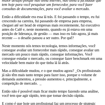
maior desafio porque não tinha internet, não tinha a facilidade que
tem hoje para você pesquisar um fornecedor, para você fazer
consultas de documentações, para você avaliar o mercado.
Então a dificuldade era essa lá trás. E foi passando o tempo, eu fui
crescendo na carreira, fui passando de empresa para empresa,
cheguei até ser head de empresas mais recentemente, fui executivo
antes do Café e, neste momento, quando eu já estava em uma
posição de liderança, de gestão — mas isso eu falo agora, já mais
recente — o desafio passou a ser outro. Por quê?
Neste momento nós temos tecnologia, temos informações, você
consegue avaliar um fornecedor mais rápido, consegue avaliar um
mercado um pouco mais rápido, consegue informações. Você
consegue estudar o mercado, ou consegue fazer benchmark em uma
velocidade bem maior do que tinha lá lá atrás.
Mas a dificuldade mudou, e o que mudou agora? _Os profissionais
já não têm mais tanto tempo para fazer isso, porque o volume de
demanda aumentou, a pressão aumentou e, principalmente, a
competição de mercado. _
Então não é possível mais ficar muito tempo fazendo uma análise,
você tem que agir rápido, tem que tomar decisão rápida.
E como é que hoje um profissional faz um processo de strategic