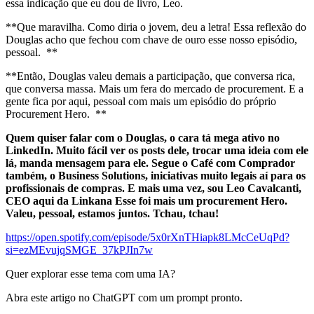
essa indicação que eu dou de livro, Leo.
**Que maravilha. Como diria o jovem, deu a letra! Essa reflexão do
Douglas acho que fechou com chave de ouro esse nosso episódio,
pessoal. **
**Então, Douglas valeu demais a participação, que conversa rica,
que conversa massa. Mais um fera do mercado de procurement. E a
gente fica por aqui, pessoal com mais um episódio do próprio
Procurement Hero. **
Quem quiser falar com o Douglas, o cara tá mega ativo no
LinkedIn. Muito fácil ver os posts dele, trocar uma ideia com ele
lá, manda mensagem para ele. Segue o Café com Comprador
também, o Business Solutions, iniciativas muito legais aí para os
profissionais de compras. E mais uma vez, sou Leo Cavalcanti,
CEO aqui da Linkana Esse foi mais um procurement Hero.
Valeu, pessoal, estamos juntos. Tchau, tchau!
https://open.spotify.com/episode/5x0rXnTHiapk8LMcCeUqPd?
si=ezMEvujqSMGE_37kPJIn7w
Quer explorar esse tema com uma IA?
Abra este artigo no ChatGPT com um prompt pronto.