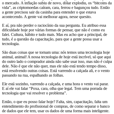
o mercado. A inflação subiu de novo, dólar explodiu, os “bitcoins da
vida”, as criptomoedas caíram, cara, ferrou e bagunçou tudo. Então
a gente precisou sair da casinha para entender o que estava
acontecendo. A gente vai melhorar agora, nesse quesito.
E aí, pra não perder o raciocínio da sua pergunta. Eu atribuo essa
dificuldade hoje por várias formas de pensar, que não é como eu
falei. Cultura, hábito e tudo mais. Mas eu acho que a principal, de
tudo, é a questão da capacitação, para que a gente possa usar a
tecnologia.
São duas coisas que se tornam uma: nós temos uma tecnologia hoje
animal, animal! A nossa tecnologia de hoje está incrível, só que aqui
do outro lado o comprador ainda não sabe usar isso, mas não é culpa
dele. Não é que ele não quer, mas ele não está tendo tempo disso,
está resolvendo outras coisas. Está varrendo a calçada ali, e o vento
passando na rua, espalhando as folhas.
Ele está sozinho, varrendo a calçada, e uma hora o vento vai parar.
E aí ele vai falar “Poxa, cara, olha que legal. Tem uma porrada de
tecnologia que vai resolver o problema”.
Então, o que eu posso falar hoje? Falta, sim, capacitação, falta um
entendimento do profissional de compras, de como separar o banco
de dados que ele tem, usar os dados de uma forma mais inteligente.