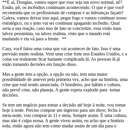
**E aí, Douglas, vamos supor que esse seja um novo normal, né?
Então, pô, os incêndios continuam acontecendo. O que é que você
recomenda que os profissionais de compras e as lideranças façam?
Galera, vamos deixar isso aqui, pegar fogo e vamos continuar nosso
estratégico, ou o jeito vai ser continuar apagando incêndio. Qual
seria a sua reação, caso isso de fato se concretize, essa visão mais
talvez pessimista, ou talvez realista, visto que o mundo está
mudando e ela vá para a frente. **
Cara, você falou uma coisa que vai acontecer de fato. Isso é uma
previsão muito realista. Vem uma crise forte nos Estados Unidos, e a
coisa vai realmente ficar bastante complicada lá. As pessoas lá já
estão tomando decisões em função disso.
Mas a gente tem a opção, a opção ou não, tem uma maior
possibilidade de antever pela primeira vez, acho que na história, uma
crise que está sendo anunciada. O brasileiro, por hábito e cultura,
não prevê crise, não planeja. A gente espera explodir para tomar
decisões.
Se tem um negócio para tomar a decisão até hoje à noite, vou tomar
hoje à noite. Preciso comprar um ingresso para um show, fecha à
meia-noite, vou comprar às 11 e meia. Sempre assim. É uma cultura,
mas não é culpa nossa. A gente viveu assim, eu acho que a história
toda, então agora não tem como mudar assim de um dia para o