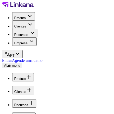
Produto
Clientes
Recursos
Empresa
PT
Entrar
Agende uma demo
Abrir menu
Produto
Clientes
Recursos