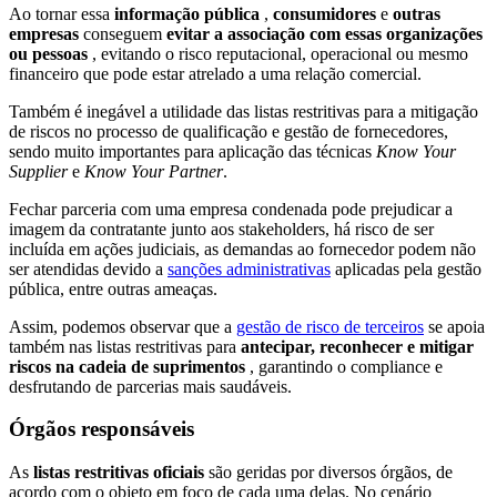
Ao tornar essa
informação pública
,
consumidores
e
outras
empresas
conseguem
evitar a associação com essas organizações
ou pessoas
, evitando o risco reputacional, operacional ou mesmo
financeiro que pode estar atrelado a uma relação comercial.
Também é inegável a utilidade das listas restritivas para a mitigação
de riscos no processo de qualificação e gestão de fornecedores,
sendo muito importantes para aplicação das técnicas
Know Your
Supplier
e
Know Your Partner
.
Fechar parceria com uma empresa condenada pode prejudicar a
imagem da contratante junto aos stakeholders, há risco de ser
incluída em ações judiciais, as demandas ao fornecedor podem não
ser atendidas devido a
sanções administrativas
aplicadas pela gestão
pública, entre outras ameaças.
Assim, podemos observar que a
gestão de risco de terceiros
se apoia
também nas listas restritivas para
antecipar, reconhecer e mitigar
riscos na cadeia de suprimentos
, garantindo o compliance e
desfrutando de parcerias mais saudáveis.
Órgãos responsáveis
As
listas restritivas oficiais
são geridas por diversos órgãos, de
acordo com o objeto em foco de cada uma delas. No cenário