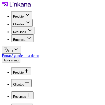
Produto
Clientes
Recursos
Empresa
PT
Entrar
Agende uma demo
Abrir menu
Produto
Clientes
Recursos