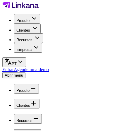
Produto
Clientes
Recursos
Empresa
PT
Entrar
Agende uma demo
Abrir menu
Produto
Clientes
Recursos