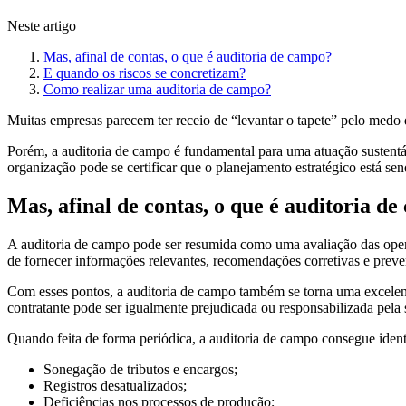
Neste artigo
Mas, afinal de contas, o que é auditoria de campo?
E quando os riscos se concretizam?
Como realizar uma auditoria de campo?
Muitas empresas parecem ter receio de “levantar o tapete” pelo medo 
Porém, a auditoria de campo é fundamental para uma atuação sustentáv
organização pode se certificar que o planejamento estratégico está s
Mas, afinal de contas, o que é auditoria d
A auditoria de campo pode ser resumida como uma avaliação das operaç
de fornecer informações relevantes, recomendações corretivas e preve
Com esses pontos, a auditoria de campo também se torna uma excele
contratante pode ser igualmente prejudicada ou responsabilizada pela 
Quando feita de forma periódica, a auditoria de campo consegue iden
Sonegação de tributos e encargos;
Registros desatualizados;
Deficiências nos processos de produção;