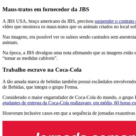
Maus-tratos em fornecedor da JBS
A JBS USA, braço americano da JBS, precisou
suspender o contrato
vídeo que mostrava os maus-tratos que os animais criados no local so
Nas imagens, era possível ver os suínos sendo castrados sem anestes
animais.
Na época, a JBS divulgou uma nota afirmando que as imagens estão em
“tomar as medidas cabíveis”.
Trabalho escravo na Coca-Cola
A tão amada marca de bebidas também possui escândalos envolvendo
de Bebidas, que integra o grupo Femsa.
Considerado o maior engarrafador de Coca-Cola do mundo, o grupo Fe
ajudantes de entrega da Coca-Cola realizavam, em média, 80 horas ex
Houveram inclusive casos em que a sequência de jornadas exaustivas