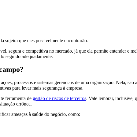
da sujeira que eles possivelmente encontrarão.
el, segura e competitiva no mercado, já que ela permite entender e me
endo seguido adequadamente.
e campo?
ões, processos e sistemas gerenciais de uma organização. Nela, são av
ntivas para levar mais segurança à empresa.
nte ferramenta de
gestão de riscos de terceiros
. Vale lembrar, inclusive
situação errônea.
tificar ameaças à saúde do negócio, como: