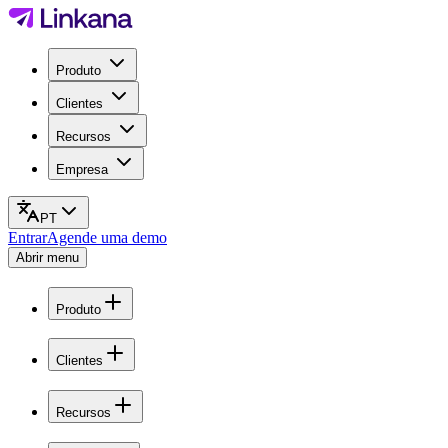
Produto
Clientes
Recursos
Empresa
PT
Entrar
Agende uma demo
Abrir menu
Produto
Clientes
Recursos