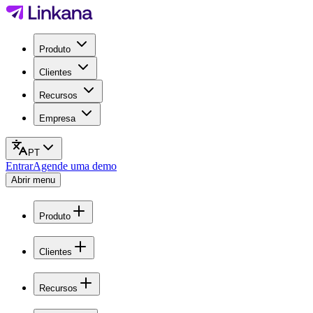
Produto
Clientes
Recursos
Empresa
PT
Entrar
Agende uma demo
Abrir menu
Produto
Clientes
Recursos