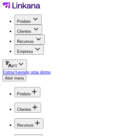
Produto
Clientes
Recursos
Empresa
PT
Entrar
Agende uma demo
Abrir menu
Produto
Clientes
Recursos