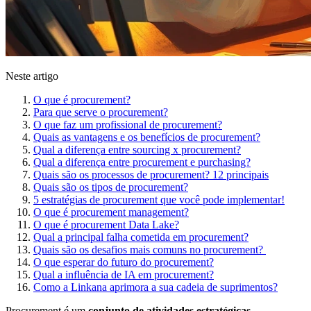
Neste artigo
O que é procurement?
Para que serve o procurement?
O que faz um profissional de procurement?
Quais as vantagens e os benefícios de procurement?
Qual a diferença entre sourcing x procurement?
Qual a diferença entre procurement e purchasing?
Quais são os processos de procurement? 12 principais
Quais são os tipos de procurement?
5 estratégias de procurement que você pode implementar!
O que é procurement management?
O que é procurement Data Lake?
Qual a principal falha cometida em procurement?
Quais são os desafios mais comuns no procurement?
O que esperar do futuro do procurement?
Qual a influência de IA em procurement?
Como a Linkana aprimora a sua cadeia de suprimentos?
Procurement é um
conjunto de atividades estratégicas,