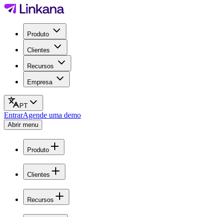
Produto
Clientes
Recursos
Empresa
PT
Entrar
Agende uma demo
Abrir menu
Produto
Clientes
Recursos