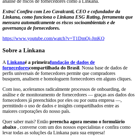
análise de riscos de fornecedores como a Linkana.
Extra! Confira com Leo Cavalcanti, CEO e cofundador da
Linkana, como funciona o Linkana ESG Rating, ferramenta que
mensura automaticamente os riscos socioambientais e de
governança de fornecedores.
https://www.youtube.com/watch?v=T1DmQi-JmKQ
Sobre a Linkana
A
Linkana
é a primeira
fundação de dados de
fornecedores
compartilhada do Brasil
. Nossa base de dados de
perfis universais de fornecedores permite que compradores
busquem, analisem e homologuem fornecedores em alguns cliques.
Com isso, aceleramos radicalmente processos de onboarding, de
análise e de monitoramento de fornecedores — graças aos dados dos
fornecedores já preenchidos por eles ou por outra empresa —,
permitindo o uso de dados e insights compartilhados entre as
maiores corporações do nosso país.
Quer saber mais? Então
preencha agora mesmo o formulário
abaixo
, converse com um dos nossos especialistas e confira como
levar todas as soluções da Linkana para sua empresa!