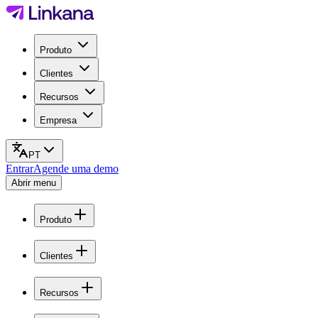
Produto
Clientes
Recursos
Empresa
PT
Entrar
Agende uma demo
Abrir menu
Produto
Clientes
Recursos