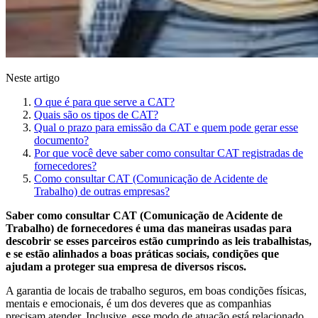
Neste artigo
O que é para que serve a CAT?
Quais são os tipos de CAT?
Qual o prazo para emissão da CAT e quem pode gerar esse
documento?
Por que você deve saber como consultar CAT registradas de
fornecedores?
Como consultar CAT (Comunicação de Acidente de
Trabalho) de outras empresas?
Saber como consultar CAT (Comunicação de Acidente de
Trabalho) de fornecedores é uma das maneiras usadas para
descobrir se esses parceiros estão cumprindo as leis trabalhistas,
e se estão alinhados a boas práticas sociais, condições que
ajudam a proteger sua empresa de diversos riscos.
A garantia de locais de trabalho seguros, em boas condições físicas,
mentais e emocionais, é um dos deveres que as companhias
precisam atender. Inclusive, esse modo de atuação está relacionado