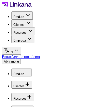
Produto
Clientes
Recursos
Empresa
PT
Entrar
Agende uma demo
Abrir menu
Produto
Clientes
Recursos