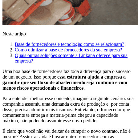
Neste artigo
Base de fornecedores e tecnologia: como se relacionam?
Como otimizar a base de fornecedores da sua empresa?
Quais outras soluções somente a Linkana oferece para sua
empresa?
Uma boa base de fornecedores faz toda a diferença para o sucesso
de um negócio. Isso porque
essa estrutura ajuda a empresa a
garantir que seu fluxo de abastecimento seja contínuo e com
menos riscos operacionais e financeiros.
Para entender melhor esse conceito, imagine o seguinte cenário: sua
companhia assumiu uma demanda extra de produção e, por conta
disso, precisa adquirir mais insumos. Entretanto, o fornecedor que
comumente te entrega a matéria-prima chegou à capacidade
máxima, não podendo assumir esse novo pedido.
É claro que você não vai deixar de cumprir o novo contrato, não é
mesmo? Assim, a saída é buscar outro fornecedor, com as